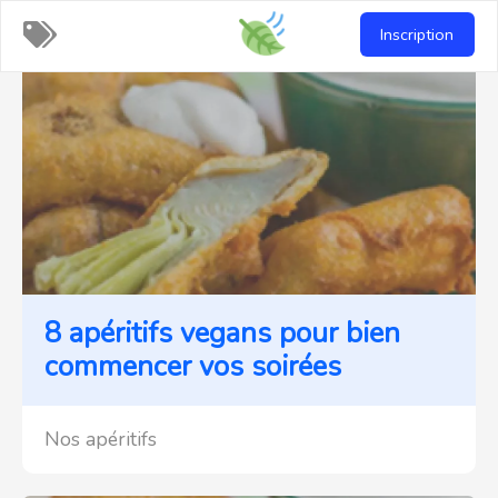
Recettes-
Inscription
vegan
8 apéritifs vegans pour bien
commencer vos soirées
Nos apéritifs