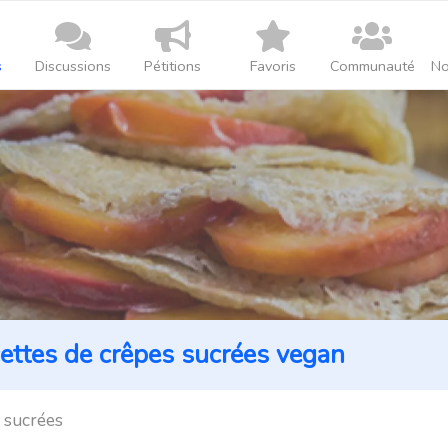
s
Discussions
Pétitions
Favoris
Communauté
No
cettes de crêpes sucrées vegan
 sucrées