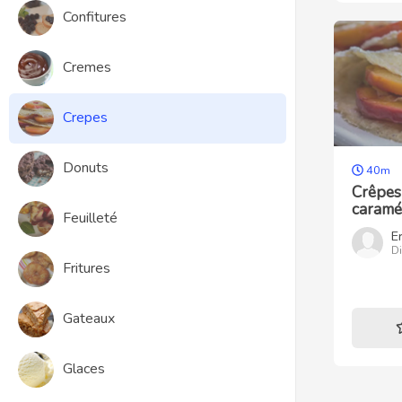
Confitures
Cremes
Crepes
Donuts
40m
Crêpes
caramél
Feuilleté
E
D
Fritures
Gateaux
Glaces