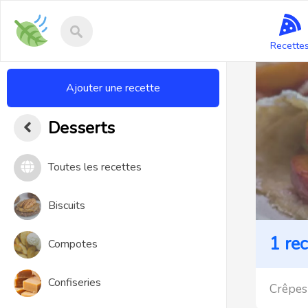
Recettes-
vegan
Recette
Ajouter une recette
Desserts
Toutes les recettes
Biscuits
1 re
Compotes
Confiseries
Crêpes