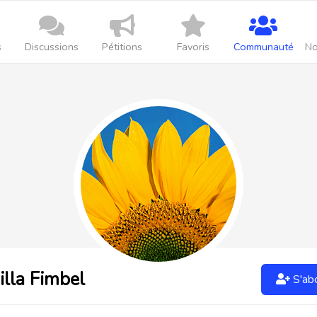
s
Discussions
Pétitions
Favoris
Communauté
No
illa Fimbel
S'ab