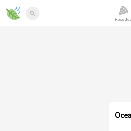
Recettes-
vegan
Recette
Ocea