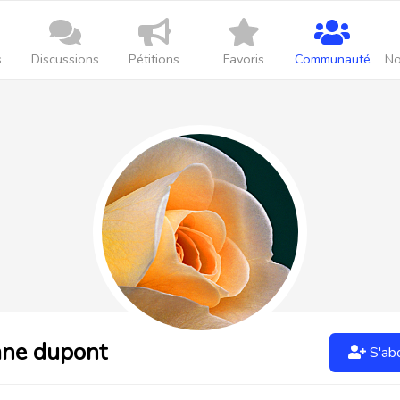
s
Discussions
Pétitions
Favoris
Communauté
No
ne dupont
S'ab