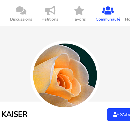
s
Discussions
Pétitions
Favoris
Communauté
No
 KAISER
S'ab