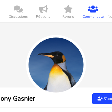
s
Discussions
Pétitions
Favoris
Communauté
No
ony Gasnier
S'ab