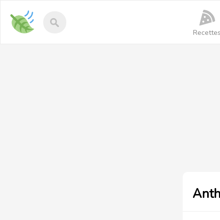
Recettes-
vegan
Recette
Anth