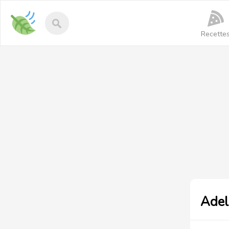
Recettes-
vegan
Recette
Ade