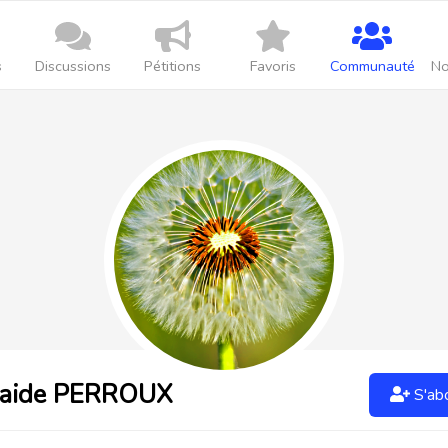
s
Discussions
Pétitions
Favoris
Communauté
No
laide PERROUX
S'ab